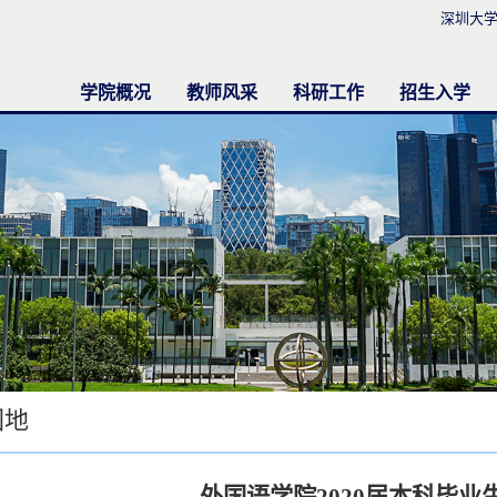
深圳大
学院概况
教师风采
科研工作
招生入学
学院简介
系部简介
现任领导
行政机构
学院新闻
英语系
日语系
大学英语部
法语专业
西班牙语专业
德语专业
行政办公室
实验中心
博士后和专职研究员
学术委员会
研究机构中心
国际期刊
科研活动
杰出教研团队
科研荟萃
本科生
研究生
留学生
园地