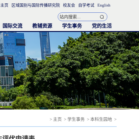
学主页
区域国别与国际传播研究院
校友会
自学考试
English
国际交流
教辅资源
学生事务
党的生活
联合培养项目
国际交流活动
图书室
外语教学实验中心
语言测试与评估中心
同声传译实验室
听说语言室
3D虚拟录播实验室
教务通知
学工办
团委学生会
本科生园地
研究生园地
就业与实习
表格下载
党的建设
支部生活
>
主页
>
学生事务
>
本科生园地
>