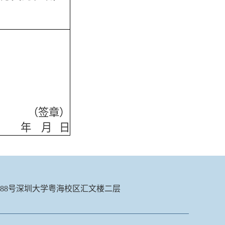
（签章）
年 月 日
688号深圳大学粤海校区汇文楼二层