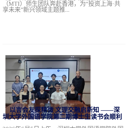
（MTI）师生团队奔赴香港，为“投资上海·共
享未来”新兴领域主题推...
以言会友探精微 文理交融启新知 ——深
圳大学外国语学院第二期博士生读书会顺利
举行