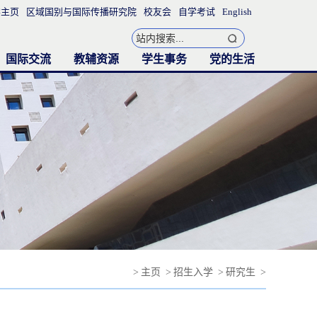
学主页
区域国别与国际传播研究院
校友会
自学考试
English
国际交流
教辅资源
学生事务
党的生活
联合培养项目
国际交流活动
图书室
外语教学实验中心
语言测试与评估中心
同声传译实验室
听说语言室
3D虚拟录播实验室
教务通知
学工办
团委学生会
本科生园地
研究生园地
就业与实习
表格下载
党的建设
支部生活
>
主页
>
招生入学
>
研究生
>