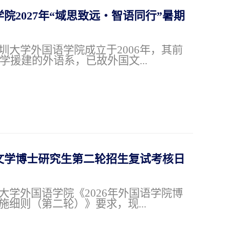
2027年“域思致远・智语同行”暑期
圳大学外国语学院成立于2006年，其前
大学援建的外语系，已故外国文...
文学博士研究生第二轮招生复试考核日
大学外国语学院《2026年外国语学院博
细则（第二轮）》要求，现...