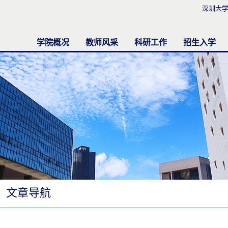
深圳大
学院概况
教师风采
科研工作
招生入学
学院简介
系部简介
现任领导
行政机构
学院新闻
英语系
日语系
大学英语部
法语专业
西班牙语专业
德语专业
行政办公室
实验中心
博士后和专职研究员
学术委员会
研究机构中心
国际期刊
科研活动
杰出教研团队
科研荟萃
本科生
研究生
留学生
文章导航